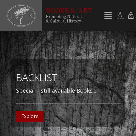
BOOKS & ART
Promoting Natural
0
iFellow
& Cultural History
BACKLIST
Special – still available Books...
Explore